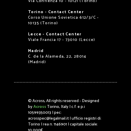
Via Confienza 10 - 10121 (Torino)
Torino - Contact Center
Corso Unione Sovietica 612/3/C -
10135 (Torino)
Lecce - Contact Center
Viale Francia 17 - 73010 (Lecce)
Madrid
C. de la Alameda, 22, 28014
(Madrid)
©
Across, All rights reserved - Designed
by
Across
Torino, Italy | c.f. e p.i
10599350013 | pec:
acrosspec@legalmail.it | ufficio registri di:
Torino | rea n. 1146901 | capitale sociale:
10.000€