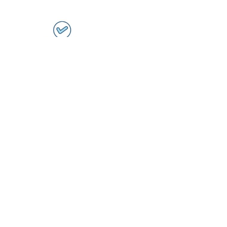
Catena del valore: come
analizzare attività, costi e
vantaggio competitivo
Ogni impresa crea valore attraverso una
sequenza di attività collegate: acquista
risorse, sviluppa...
leggi tutto