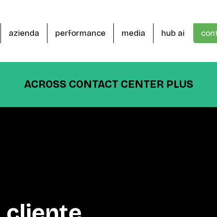
azienda
performance
media
hub ai
cont
ACROSS
CONTACT CENTER PLUS
 cliente