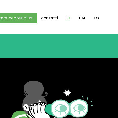
act center plus
contatti
IT
EN
ES