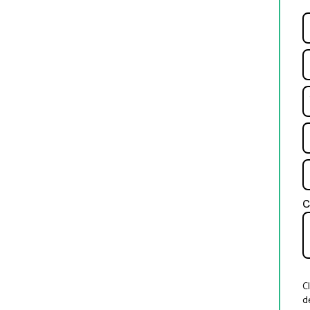
C
C
de