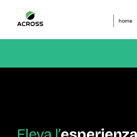
home
Eleva l’
esperienza