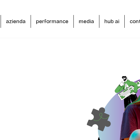
azienda
performance
media
hub ai
cont