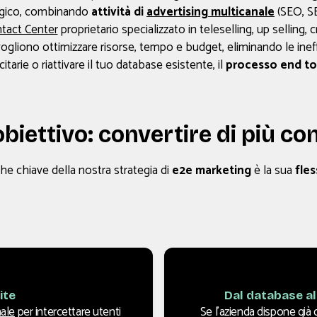
rgico, combinando
attività di
advertising multicanale
(SEO, SE
tact Center
proprietario specializzato in teleselling, up selling
ogliono ottimizzare risorse, tempo e budget, eliminando le inef
arie o riattivare il tuo database esistente, il
processo end t
obiettivo: convertire di più co
che chiave della nostra strategia di
e2e marketing
è la sua
fles
ite
Dal database al
ale
per intercettare utenti
Se l’azienda dispone già 