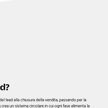
nd?
el lead alla chiusura della vendita, passando per la
g
crea un sistema circolare in cui ogni fase alimenta la