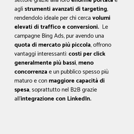
settore grazie alla loro
enorme portata
e
agli
strumenti avanzati di targeting
,
rendendolo ideale per chi cerca
volumi
elevati di traffico e conversioni.
Le
campagne Bing Ads, pur avendo una
quota di mercato più piccola
, offrono
vantaggi interessanti:
costi per click
generalmente più bassi
,
meno
concorrenza
e un pubblico spesso più
maturo e con
maggiore capacità di
spesa
, soprattutto nel B2B grazie
all’
integrazione con LinkedIn.