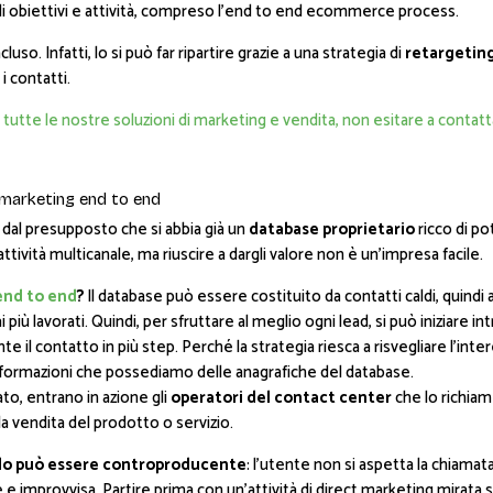
pi di obiettivi e attività, compreso l’end to end ecommerce process.
uso. Infatti, lo si può far ripartire grazie a una strategia di
retargetin
 contatti.
tutte le nostre soluzioni di marketing e vendita, non esitare a contatta
i marketing end to end
 dal presupposto che si abbia già un
database proprietario
ricco di po
ttività multicanale, ma riuscire a dargli valore non è un’impresa facile.
end to end
?
Il database può essere costituito da contatti caldi, quindi
 più lavorati. Quindi, per sfruttare al meglio ogni lead, si può iniziare
nte il contatto in più step. Perché la strategia riesca a risvegliare l’i
informazioni che possediamo delle anagrafiche del database.
to, entrano in azione gli
operatori del contact center
che lo richia
la vendita del prodotto o servizio.
do può essere controproducente
: l’utente non si aspetta la chiamat
improvvisa. Partire prima con un’attività di direct marketing mirata s