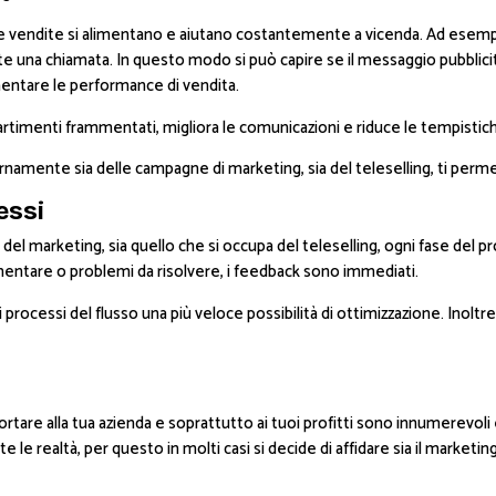
lle vendite si alimentano e aiutano costantemente a vicenda. Ad esem
te una chiamata. In questo modo si può capire se il messaggio pubblicit
mentare le performance di vendita.
partimenti frammentati, migliora le comunicazioni e riduce le tempistich
ernamente sia delle campagne di marketing, sia del teleselling, ti per
essi
el marketing, sia quello che si occupa del teleselling, ogni fase del p
ementare o problemi da risolvere, i feedback sono immediati.
rocessi del flusso una più veloce possibilità di ottimizzazione. Inoltre
rtare alla tua azienda e soprattutto ai tuoi profitti sono innumerevoli
tte le realtà, per questo in molti casi si decide di affidare sia il market