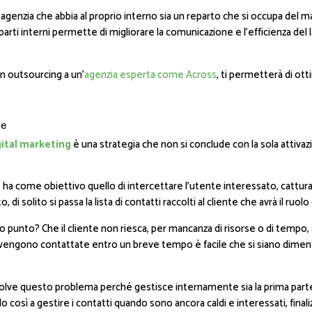
n’agenzia che abbia al proprio interno sia un reparto che si occupa del 
eparti interni permette di migliorare la comunicazione e l’efficienza del
n outsourcing a un’
agenzia esperta come Across
, ti permetterà di ott
le
gital marketing
è una strategia che non si conclude con la sola attiv
 ha come obiettivo quello di intercettare l’utente interessato, cattura
i solito si passa la lista di contatti raccolti al cliente che avrà il ruolo 
 punto? Che il cliente non riesca, per mancanza di risorse o di tempo, 
 vengono contattate entro un breve tempo è facile che si siano dimenti
isolve questo problema perché gestisce internamente sia la prima parte 
o così a gestire i contatti quando sono ancora caldi e interessati, final