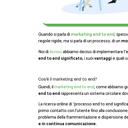
Quando si parla di
marketing end to end
, spess
regole rigide, ma si parla di un processo, di un
mod
Noi di
Across
abbiamo deciso di implementare l’end
end to end significato
, i suoi
vantaggi
e quali s
Cos’è il marketing end to end?
Quindi, il
marketing end to end
, come abbiamo già
end to end
rappresenta un sistema circolare dov
La ricerca online di “processo end to end signific
primo contatto con l’utente fino alla conclusione
problema della frammentazione e dispersione dei 
e in continua comunicazione.