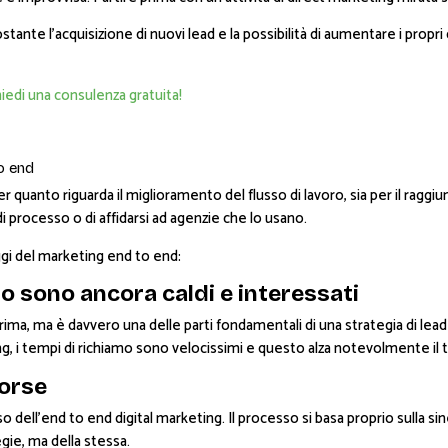
 l’acquisizione di nuovi lead e la possibilità di aumentare i propri c
hiedi una consulenza gratuita!
to end
per quanto riguarda il miglioramento del flusso di lavoro, sia per il rag
processo o di affidarsi ad agenzie che lo usano.
ggi del marketing end to end:
o sono ancora caldi e interessati
ma, ma è davvero una delle parti fondamentali di una strategia di lea
 i tempi di richiamo sono velocissimi e questo alza notevolmente il t
sorse
ell’end to end digital marketing. Il processo si basa proprio sulla siner
gie, ma della stessa.