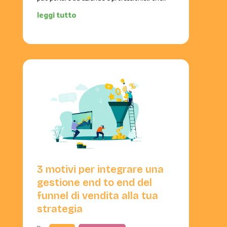
leggi tutto
3 motivi per integrare una
gestione end to end del
funnel di vendita alla tua
strategia