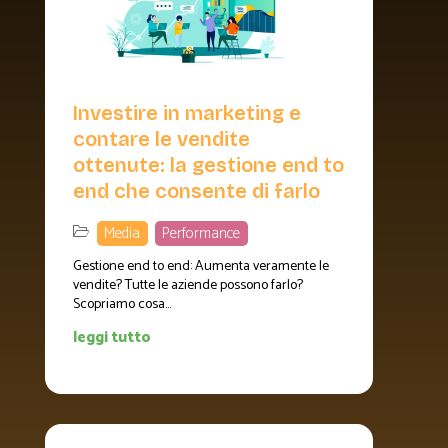
Investire in marketing e
contare le vendite
ottenute: la gestione end to
end che consente di farlo
Media
,
Performance
Gestione end to end: Aumenta veramente le
vendite? Tutte le aziende possono farlo?
Scopriamo cosa...
leggi tutto