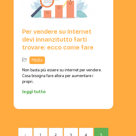
Per vendere su Internet
devi innanzitutto farti
trovare: ecco come fare
Media
Non basta più essere su internet per vendere.
Cosa bisogna fare allora per aumentare i
propri...
leggi tutto
‹
1
2
3
4
5