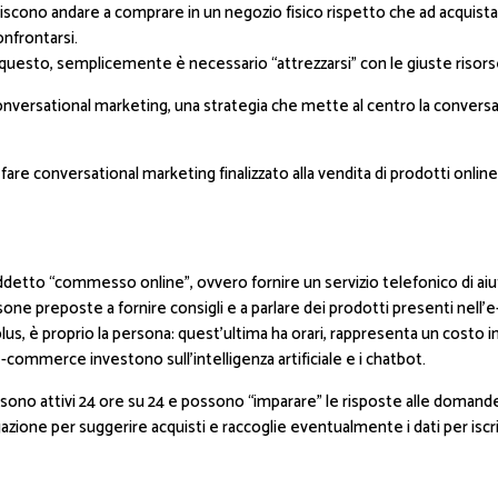
riscono andare a comprare in un negozio fisico rispetto che ad acquistare
nfrontarsi.
 questo, semplicemente è necessario “attrezzarsi” con le giuste risors
conversational marketing, una strategia che mette al centro la convers
re conversational marketing finalizzato alla vendita di prodotti online:
iddetto “commesso online”, ovvero fornire un servizio telefonico di aiut
sone preposte a fornire consigli e a parlare dei prodotti presenti nel
lus, è proprio la persona: quest’ultima ha orari, rappresenta un costo 
commerce investono sull’intelligenza artificiale e i chatbot.
t sono attivi 24 ore su 24 e possono “imparare” le risposte alle domand
navigazione per suggerire acquisti e raccoglie eventualmente i dati per iscr