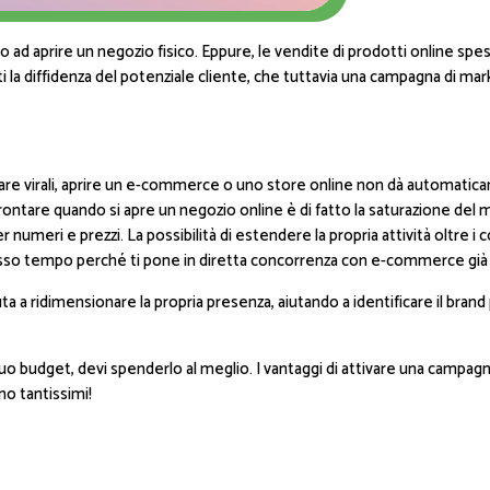
to ad aprire un negozio fisico. Eppure, le vendite di prodotti online 
ti la diffidenza del potenziale cliente, che tuttavia una campagna di ma
are virali, aprire un e-commerce o uno store online non dà automatic
rontare quando si apre un negozio online è di fatto la saturazione del 
numeri e prezzi. La possibilità di estendere la propria attività oltre i c
sso tempo perché ti pone in diretta concorrenza con e-commerce già 
 a ridimensionare la propria presenza, aiutando a identificare il brand
 tuo budget, devi spenderlo al meglio. I vantaggi di attivare una campag
o tantissimi!