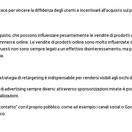
e per vincere la diffidenza degli utenti e incentivarli all’acquisto sul 
di acquisto, che possono influenzare pesantemente le vendite di prodotti
mmerce online. Le vendite di prodotti online sono molto influenzate 
. Questi non sono sempre legati a un effettivo disinteressamento, ma p
na.
rategia di retargeting è indispensabile per rendersi visibili agli occhi
nali di advertising sempre diversi: attraverso sponsorizzazioni mirate è 
lizzazioni.
 contatto” con il proprio pubblico, come ad esempio i canali social o Goo
ico.