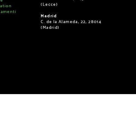
re
(Lecce)
ation
tamenti
Madrid
C. de la Alameda, 22, 28014
(Madrid)
tri di: Torino | rea n. 1146901 | capitale sociale: 10.000€