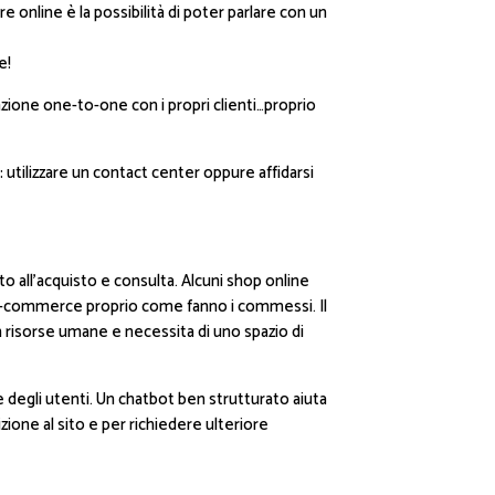
 online è la possibilità di poter parlare con un
e!
azione one-to-one con i propri clienti…proprio
 utilizzare un contact center oppure affidarsi
o all’acquisto e consulta. Alcuni shop online
l’e-commerce proprio come fanno i commessi. Il
in risorse umane e necessita di uno spazio di
e degli utenti. Un chatbot ben strutturato aiuta
izione al sito e per richiedere ulteriore