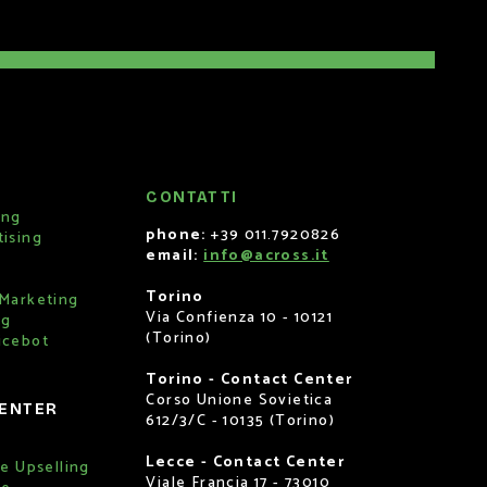
CONTATTI
ing
phone:
+39 011.7920826
tising
email:
info@across.it
Torino
 Marketing
Via Confienza 10 - 10121
ng
(Torino)
icebot
Torino - Contact Center
Corso Unione Sovietica
ENTER
612/3/C - 10135 (Torino)
Lecce - Contact Center
 e Upselling
Viale Francia 17 - 73010