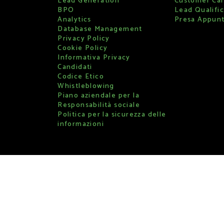
Lead Generation
Customer Ca
BPO
Lead Qualific
Analytics
Presa Appun
Database Management
Privacy Policy
Cookie Policy
Informativa Privacy
Candidati
Codice Etico
Whistleblowing
Piano aziendale per la
Responsabilità sociale
Politica per la sicurezza delle
informazioni
ino, Italy | c.f. e p.i 10599350013 | pec: acrosspec@legalmail.it | ufficio regis