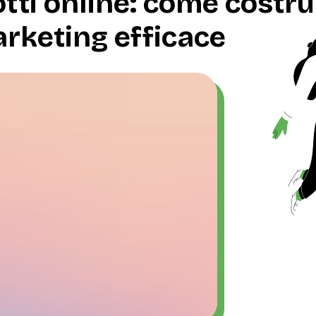
tti online: come costru
rketing efficace