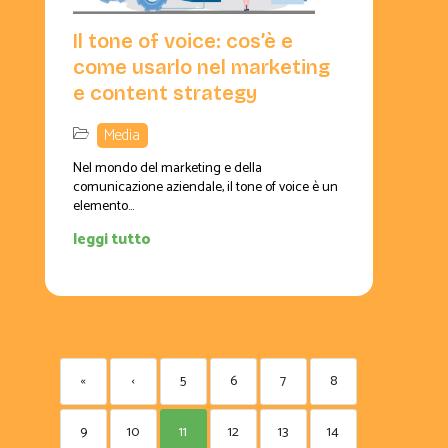
Il tone of voice: cos’è e
come usarlo nel marketing
e content strategy
Media
Nel mondo del marketing e della
comunicazione aziendale, il tone of voice è un
elemento...
leggi tutto
«
‹
5
6
7
8
9
10
11
12
13
14