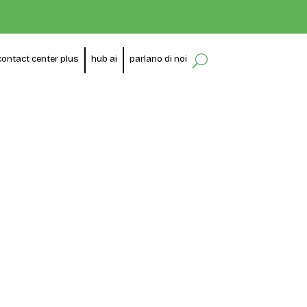
contact center plus
hub ai
parlano di noi