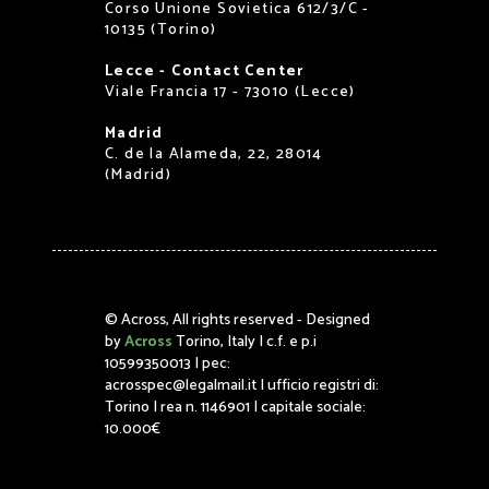
Corso Unione Sovietica 612/3/C -
10135 (Torino)
Lecce - Contact Center
Viale Francia 17 - 73010 (Lecce)
Madrid
C. de la Alameda, 22, 28014
(Madrid)
©
Across, All rights reserved - Designed
by
Across
Torino, Italy | c.f. e p.i
10599350013 | pec:
acrosspec@legalmail.it | ufficio registri di:
Torino | rea n. 1146901 | capitale sociale:
10.000€