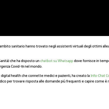
 ambito sanitario hanno trovato negli assistenti virtuali degli ottimi a
 Sanità) che ha disposto un
chatbot su Whatsapp
dove fornisce in tempo
mergenza Covid-19 nel mondo.
i digital health che connette medici e pazienti, ha creato la
Info-Chat C
ico per trovare risposta alle domande più frequenti e capire come è 