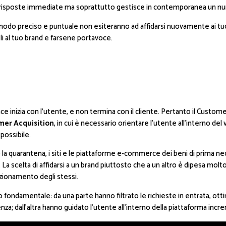
e risposte immediate ma soprattutto gestisce in contemporanea un nume
 modo preciso e puntuale non esiteranno ad affidarsi nuovamente ai tuoi se
li al tuo brand e farsene portavoce.
nizia con l’utente, e non termina con il cliente. Pertanto il Customer
mer Acquisition
, in cui è necessario orientare l’utente all’interno del 
possibile.
io la quarantena, i siti e le piattaforme e-commerce dei beni di prima ne
 La scelta di affidarsi a un brand piuttosto che a un altro è dipesa molto 
nzionamento degli stessi.
fondamentale: da una parte hanno filtrato le richieste in entrata, ottim
nza; dall’altra hanno guidato l’utente all’interno della piattaforma inc