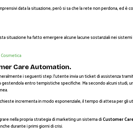
prensivi data la situazione, però si sa che la rete non perdona, ed è c
ta situazione ha fatto emergere alcune lacune sostanziali nei sistemi
 Cosmetica
omer Care Automation.
eralmente i seguenti step: l’utente invia un ticket di assistenza tramit
sta gestendola entro tempistiche specifiche. Ma secondo alcuni studi, 
anea.
 richieste incrementa in modo esponenziale, il tempo di attesa per gli u
rare nella propria strategia di marketing un sistema di
Customer Car
che durante i primi giorni di crisi.