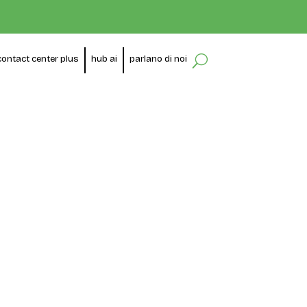
contact center plus
hub ai
parlano di noi