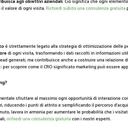
ibuisca agli obiettivi aziendali
. Ciò significa che ogni element
l valore di ogni visita.
Richiedi subito una consulenza gratuita
p
to
è strettamente legato alla strategia di ottimizzazione delle
lore
di ogni visita, trasformando i dati raccolti in informazioni uti
ead generati, ma contribuisce anche a costruire una relazione di f
i
per scoprire come il CRO significato marketing può essere appl
ing?
ntale sfruttare al massimo ogni opportunità di interazione con i
ori, riducendo i punti di attrito e semplificando il percorso d'acq
nuto, lavora in armonia per aumentare le probabilità che i visita
ali,
richiedi una consulenza gratuita
con i nostri esperti.