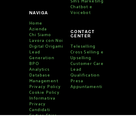
Sms Marketing
Chatbot e
Voicebot
NAVIGA
Home
Azienda
CONTACT
Chi Siamo
CENTER
Lavora con Noi
Digital Origami
Teleselling
Lead
Cross Selling e
Generation
Upselling
BPO
Customer Care
Analytics
Lead
Database
Qualification
Management
Presa
Privacy Policy
Appuntamenti
Cookie Policy
Informativa
Privacy
Candidati
Codice Etico
Whistleblowing
Piano aziendale
per la