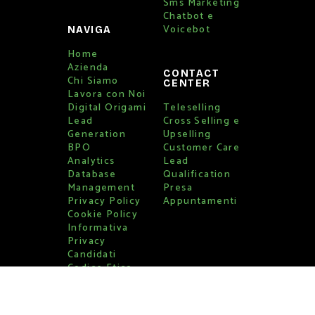
Sms Marketing
Chatbot e
Voicebot
NAVIGA
Home
Azienda
CONTACT
Chi Siamo
CENTER
Lavora con Noi
Digital Origami
Teleselling
Lead
Cross Selling e
Generation
Upselling
BPO
Customer Care
Analytics
Lead
Database
Qualification
Management
Presa
Privacy Policy
Appuntamenti
Cookie Policy
Informativa
Privacy
Candidati
Codice Etico
Whistleblowing
Piano aziendale
per la