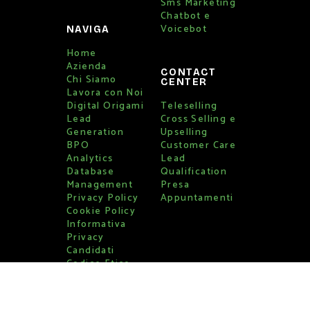
Sms Marketing
Chatbot e
Voicebot
NAVIGA
Home
Azienda
CONTACT
Chi Siamo
CENTER
Lavora con Noi
Digital Origami
Teleselling
Lead
Cross Selling e
Generation
Upselling
BPO
Customer Care
Analytics
Lead
Database
Qualification
Management
Presa
Privacy Policy
Appuntamenti
Cookie Policy
Informativa
Privacy
Candidati
Codice Etico
Whistleblowing
Piano aziendale
per la