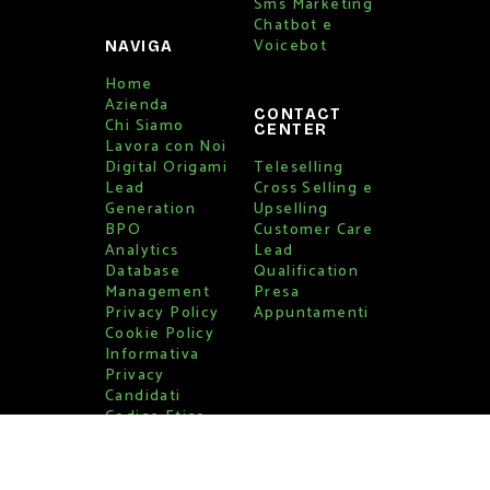
Sms Marketing
Chatbot e
Voicebot
NAVIGA
Home
Azienda
CONTACT
Chi Siamo
CENTER
Lavora con Noi
Digital Origami
Teleselling
Lead
Cross Selling e
Generation
Upselling
BPO
Customer Care
Analytics
Lead
Database
Qualification
Management
Presa
Privacy Policy
Appuntamenti
Cookie Policy
Informativa
Privacy
Candidati
Codice Etico
Whistleblowing
Piano aziendale
per la