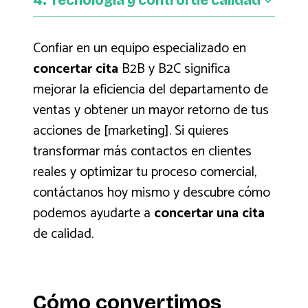
manualmente. Nosotros nos encargamos de todo,
Cada empresa es distinta. Por eso diseñamos
solo en los contactos realmente interesados.
permitiéndote ahorrar tiempo y recursos internos
estrategias a medida para
concertar citas
con un sistema eficiente y automatizado.
comerciales
, adaptándonos al target y al sector
Utilizamos sistemas avanzados de gestión de
Confiar en un equipo especializado en
específico de cada cliente.
contactos, con reportes detallados sobre el
rendimiento de las llamadas. Cada cita agendada es
concertar cita
B2B y B2C significa
supervisada para garantizar la máxima eficacia de la
mejorar la eficiencia del departamento de
campaña.
ventas y obtener un mayor retorno de tus
acciones de [marketing]. Si quieres
transformar más contactos en clientes
reales y optimizar tu proceso comercial,
contáctanos hoy mismo y descubre cómo
podemos ayudarte a
concertar una cita
de calidad.
Cómo convertimos