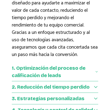
diseñado para ayudarte a maximizar el
valor de cada contacto, reduciendo el
tiempo perdido y mejorando el
rendimiento de tu equipo comercial.
Gracias a un enfoque estructurado y al
uso de tecnologías avanzadas,
aseguramos que cada cita concertada sea
un paso más hacia la conversión.
1. Optimización del proceso de
calificación de leads
2. Reducción del tiempo perdido
No todos los contactos generados por una
campaña están listos para comprar. Nuestro servicio
de
concertar citas
por teléfono permite filtrar y
3. Estrategias personalizadas
Con nuestro call center especializado en
concertar
calificar los leads antes de agendar una cita,
cita
, tu equipo ya no tendrá que llamar a cada lead
asegurando que tu equipo comercial invierta tiempo
4. Tecnología y control de calidad