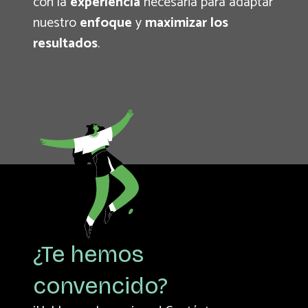
con la
experiencia
necesaria para adaptar
nuestro
enfoque
y
maximizar los
resultados
.
¿Te hemos
convencido?